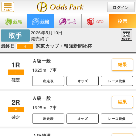
ログイン
2026年5月10日
取手
発売終了
最終日
関東カップ・報知新聞社杯
Ａ級一般
1R
結果
1625m
7車
確定
出走表
オッズ
レース映像
Ａ級一般
2R
結果
1625m
7車
確定
出走表
オッズ
レース映像
Ａ級特選