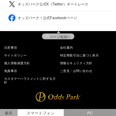
オッズパーク公式X（Twitter）オートレース
オッズパーク！公式Facebookページ
ページ先頭へ
注意事項
会社案内
サイトポリシー
特定商取引法に基づく表示
個人情報保護方針
情報セキュリティ方針
免責事項
ご意見・お問い合わせ
カスタマーハラスメントに対する方
針
表示
スマートフォン
PC