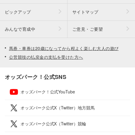
ピックアップ
サイトマップ
みんなで育成中
ご意見・ご要望
馬券・車券は20歳になってから程よく楽しむ大人の遊び
公営競技の払戻金の支払を受けた方へ
オッズパーク！公式SNS
オッズパーク！公式YouTube
オッズパーク公式X（Twitter）地方競馬
オッズパーク公式X（Twitter）競輪