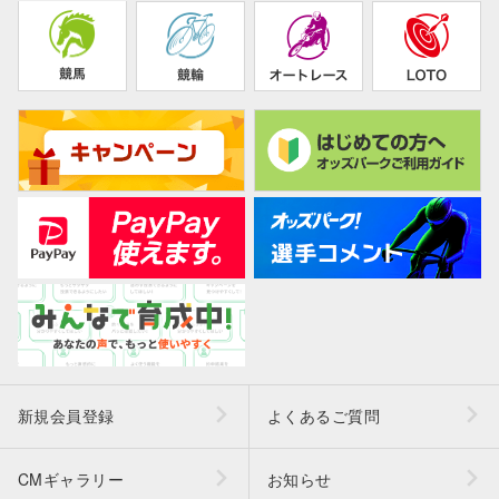
新規会員登録
よくあるご質問
CMギャラリー
お知らせ