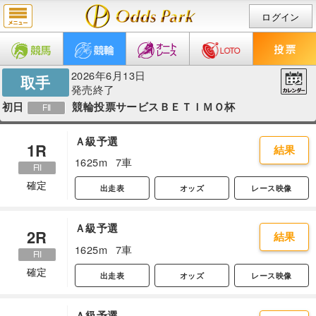
ログイン
2026年6月13日
取手
発売終了
初日
競輪投票サービスＢＥＴＩＭＯ杯
Ａ級予選
1R
結果
1625m
7車
確定
出走表
オッズ
レース映像
Ａ級予選
2R
結果
1625m
7車
確定
出走表
オッズ
レース映像
Ａ級予選