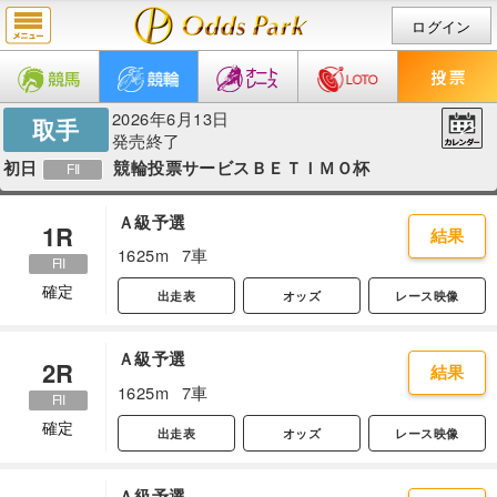
ログイン
2026年6月13日
取手
発売終了
初日
競輪投票サービスＢＥＴＩＭＯ杯
Ａ級予選
1R
結果
1625m
7車
確定
出走表
オッズ
レース映像
Ａ級予選
2R
結果
1625m
7車
確定
出走表
オッズ
レース映像
Ａ級予選