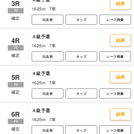
3R
結果
1625m
7車
確定
出走表
オッズ
レース映像
Ａ級予選
4R
結果
1625m
7車
確定
出走表
オッズ
レース映像
Ａ級予選
5R
結果
1625m
7車
確定
出走表
オッズ
レース映像
Ａ級予選
6R
結果
1625m
7車
確定
出走表
オッズ
レース映像