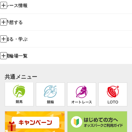
レース情報
予想する
知る・学ぶ
競輪場一覧
共通メニュー