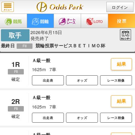
ログイン
2026年6月15日
取手
発売終了
最終日
競輪投票サービスＢＥＴＩＭＯ杯
Ａ級一般
1R
結果
1625m
7車
確定
出走表
オッズ
レース映像
Ａ級一般
2R
結果
1625m
7車
確定
出走表
オッズ
レース映像
Ａ級一般