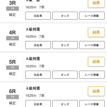
3R
結果
1625m
7車
確定
出走表
オッズ
レース映像
Ａ級特選
4R
結果
1625m
7車
確定
出走表
オッズ
レース映像
Ａ級特選
5R
結果
1625m
7車
確定
出走表
オッズ
レース映像
Ａ級特選
6R
結果
1625m
7車
確定
出走表
オッズ
レース映像