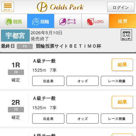
ログイン
2026年5月10日
宇都宮
発売終了
最終日
競輪投票サイトＢＥＴＩＭＯ杯
Ａ級チ一般
1R
結果
1525m
7車
確定
出走表
オッズ
レース映像
Ａ級チ一般
2R
結果
1525m
7車
確定
出走表
オッズ
レース映像
Ａ級チ一般