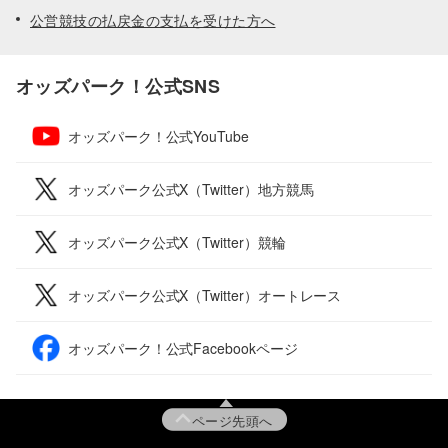
公営競技の払戻金の支払を受けた方へ
オッズパーク！公式SNS
オッズパーク！公式YouTube
オッズパーク公式X（Twitter）地方競馬
オッズパーク公式X（Twitter）競輪
オッズパーク公式X（Twitter）オートレース
オッズパーク！公式Facebookページ
ページ先頭へ