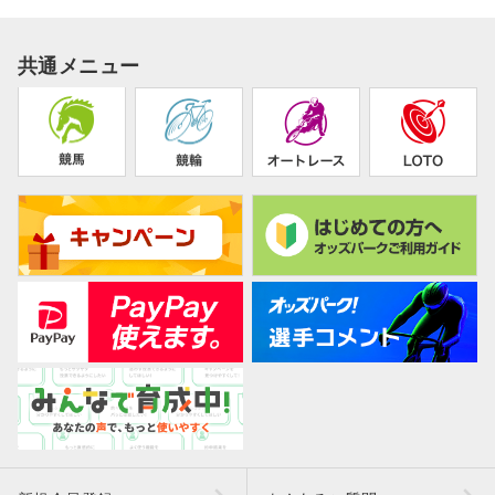
共通メニュー