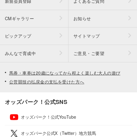
新規会員登録
よくあるご質問
CMギャラリー
お知らせ
ピックアップ
サイトマップ
みんなで育成中
ご意見・ご要望
馬券・車券は20歳になってから程よく楽しむ大人の遊び
公営競技の払戻金の支払を受けた方へ
オッズパーク！公式SNS
オッズパーク！公式YouTube
オッズパーク公式X（Twitter）地方競馬