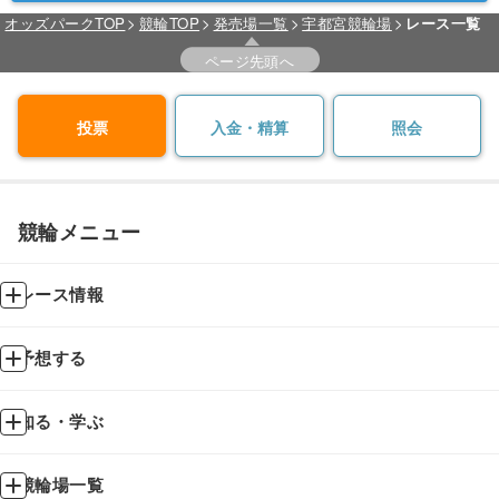
オッズパークTOP
競輪TOP
発売場一覧
宇都宮競輪場
レース一覧
ページ先頭へ
投票
入金・精算
照会
競輪メニュー
レース情報
予想する
知る・学ぶ
競輪場一覧