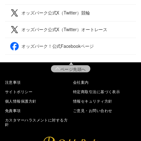
オッズパーク公式X（Twitter）競輪
オッズパーク公式X（Twitter）オートレース
オッズパーク！公式Facebookページ
ページ先頭へ
注意事項
会社案内
サイトポリシー
特定商取引法に基づく表示
個人情報保護方針
情報セキュリティ方針
免責事項
ご意見・お問い合わせ
カスタマーハラスメントに対する方
針