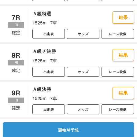
Ａ級特選
7R
結果
1525m
7車
確定
出走表
オッズ
レース映像
Ａ級チ決勝
8R
結果
1525m
7車
確定
出走表
オッズ
レース映像
Ａ級決勝
9R
結果
1525m
7車
確定
出走表
オッズ
レース映像
競輪AI予想