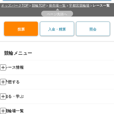
オッズパークTOP
競輪TOP
発売場一覧
宇都宮競輪場
レース一覧
ページ先頭へ
投票
入金・精算
照会
競輪メニュー
レース情報
予想する
知る・学ぶ
競輪場一覧