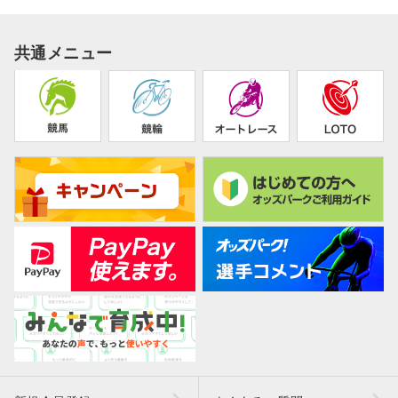
共通メニュー