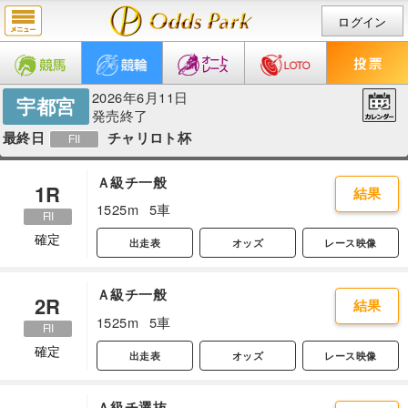
ログイン
2026年6月11日
宇都宮
発売終了
最終日
チャリロト杯
Ａ級チ一般
1R
結果
1525m
5車
確定
出走表
オッズ
レース映像
Ａ級チ一般
2R
結果
1525m
5車
確定
出走表
オッズ
レース映像
Ａ級チ選抜