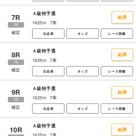
Ａ級特予選
7R
結果
1625m
7車
確定
出走表
オッズ
レース映像
Ａ級特予選
8R
結果
1625m
7車
確定
出走表
オッズ
レース映像
Ａ級特予選
9R
結果
1625m
7車
確定
出走表
オッズ
レース映像
Ａ級特予選
10R
結果
1625m
7車