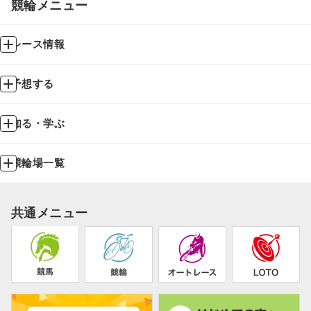
競輪メニュー
レース情報
予想する
知る・学ぶ
競輪場一覧
共通メニュー