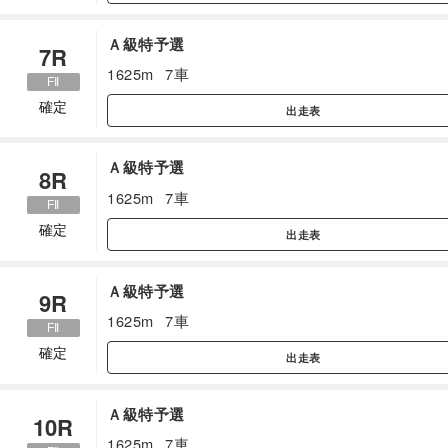
Ａ級特予選
7R
1625m
7車
確定
出走表
Ａ級特予選
8R
1625m
7車
確定
出走表
Ａ級特予選
9R
1625m
7車
確定
出走表
Ａ級特予選
10R
1625m
7車