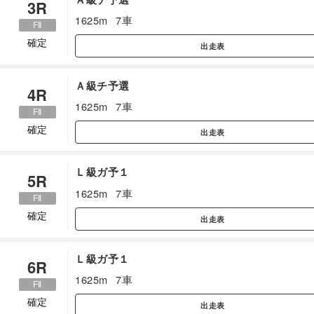
3R
1625m
7車
確定
出走表
Ａ級チ予選
4R
1625m
7車
確定
出走表
Ｌ級ガ予１
5R
1625m
7車
確定
出走表
Ｌ級ガ予１
6R
1625m
7車
確定
出走表