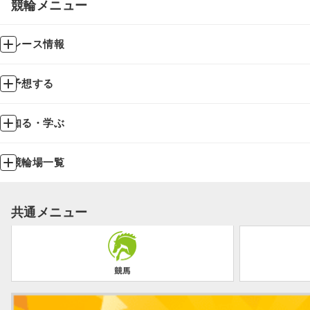
競輪メニュー
レース情報
予想する
知る・学ぶ
競輪場一覧
共通メニュー