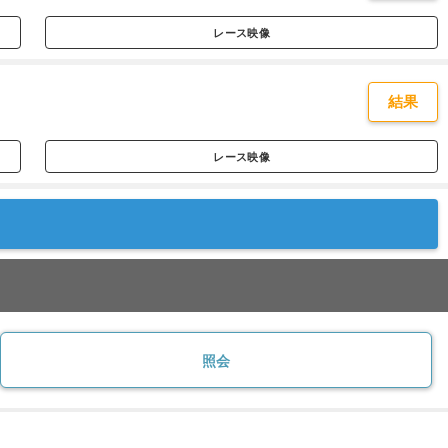
レース映像
結果
レース映像
照会