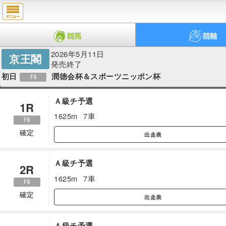
2026年5月11日
京王閣
発売終了
初日
潤徳会杯＆スポーツニッポン杯
Ａ級チ予選
1R
1625m
7車
確定
出走表
Ａ級チ予選
2R
1625m
7車
確定
出走表
Ａ級チ予選