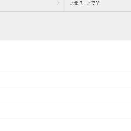
ご意見・ご要望