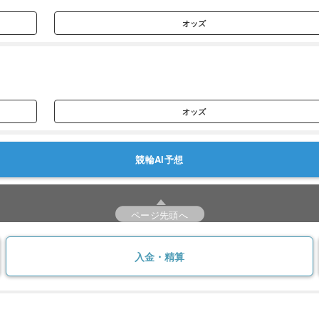
オッズ
オッズ
競輪AI予想
ページ先頭へ
入金・精算