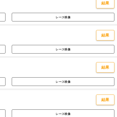
結果
レース映像
結果
レース映像
結果
レース映像
結果
レース映像