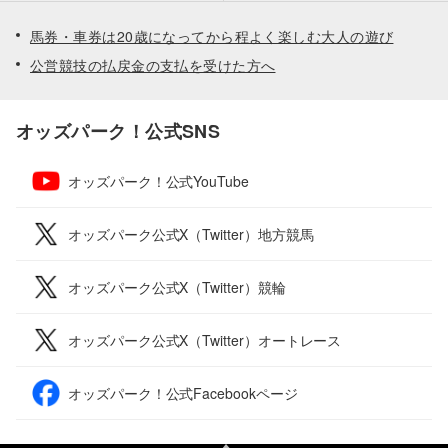
馬券・車券は20歳になってから程よく楽しむ大人の遊び
公営競技の払戻金の支払を受けた方へ
オッズパーク！公式SNS
オッズパーク！公式YouTube
オッズパーク公式X（Twitter）地方競馬
オッズパーク公式X（Twitter）競輪
オッズパーク公式X（Twitter）オートレース
オッズパーク！公式Facebookページ