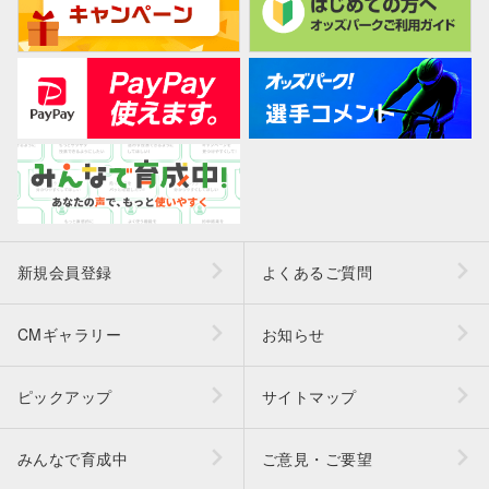
新規会員登録
よくあるご質問
CMギャラリー
お知らせ
ピックアップ
サイトマップ
みんなで育成中
ご意見・ご要望