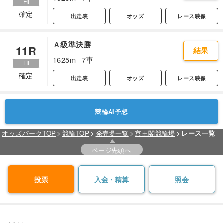
確定
出走表
オッズ
レース映像
Ａ級準決勝
11R
結果
1625m
7車
確定
出走表
オッズ
レース映像
競輪AI予想
オッズパークTOP
競輪TOP
発売場一覧
京王閣競輪場
レース一覧
ページ先頭へ
投票
入金・精算
照会