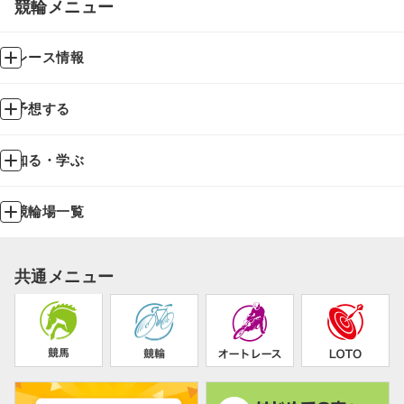
競輪メニュー
レース情報
予想する
知る・学ぶ
競輪場一覧
共通メニュー