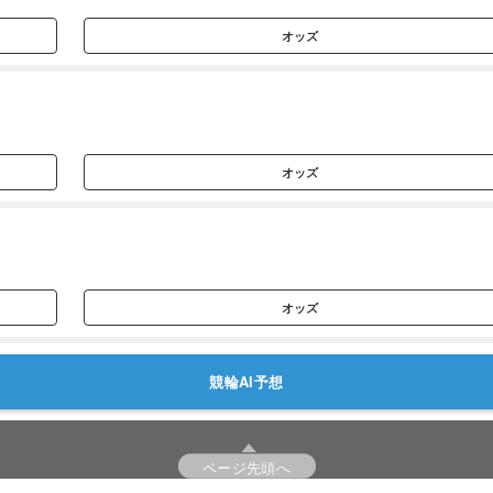
オッズ
オッズ
オッズ
競輪AI予想
ページ先頭へ