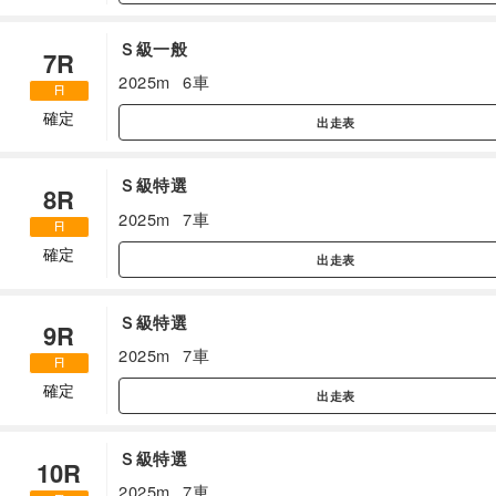
Ｓ級一般
7R
2025m
6車
確定
出走表
Ｓ級特選
8R
2025m
7車
確定
出走表
Ｓ級特選
9R
2025m
7車
確定
出走表
Ｓ級特選
10R
2025m
7車