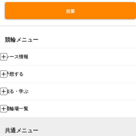
投票
競輪メニュー
レース情報
予想する
知る・学ぶ
競輪場一覧
共通メニュー