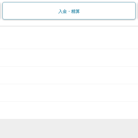
入金・精算