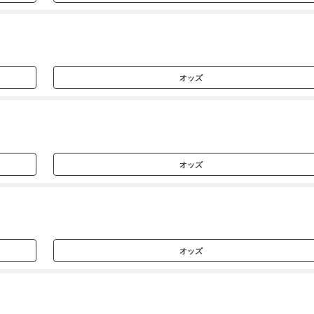
オッズ
オッズ
オッズ