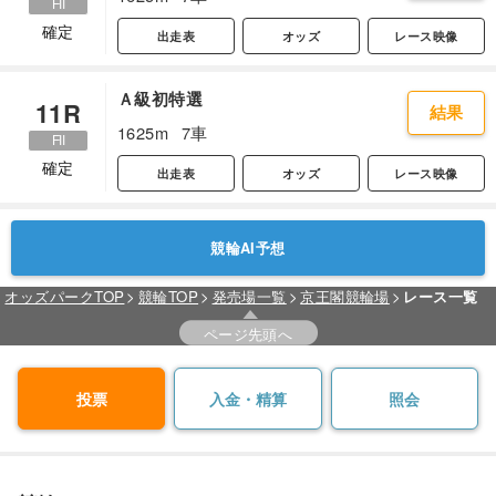
確定
出走表
オッズ
レース映像
Ａ級初特選
11R
結果
1625m
7車
確定
出走表
オッズ
レース映像
競輪AI予想
オッズパークTOP
競輪TOP
発売場一覧
京王閣競輪場
レース一覧
ページ先頭へ
投票
入金・精算
照会