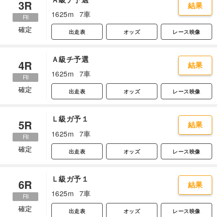
3R
結果
1625m
7車
確定
出走表
オッズ
レース映像
Ａ級チ予選
4R
結果
1625m
7車
確定
出走表
オッズ
レース映像
Ｌ級ガ予１
5R
結果
1625m
7車
確定
出走表
オッズ
レース映像
Ｌ級ガ予１
6R
結果
1625m
7車
確定
出走表
オッズ
レース映像