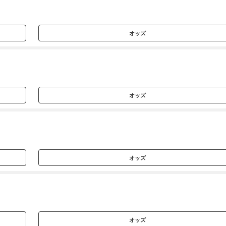
オッズ
オッズ
オッズ
オッズ