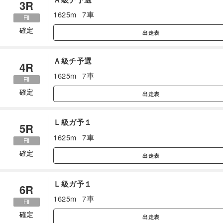
3R
1625m
7車
確定
出走表
Ａ級チ予選
4R
1625m
7車
確定
出走表
Ｌ級ガ予１
5R
1625m
7車
確定
出走表
Ｌ級ガ予１
6R
1625m
7車
確定
出走表