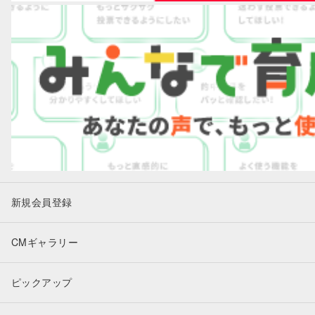
新規会員登録
CMギャラリー
ピックアップ