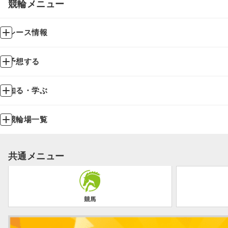
競輪メニュー
レース情報
予想する
知る・学ぶ
競輪場一覧
共通メニュー