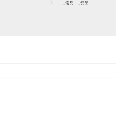
ご意見・ご要望