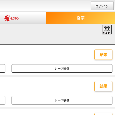
ログイン
結果
レース映像
結果
レース映像