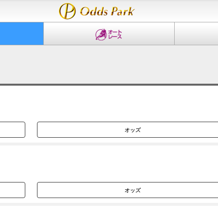
オッズ
オッズ