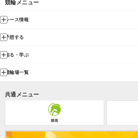
競輪メニュー
レース情報
予想する
知る・学ぶ
競輪場一覧
共通メニュー