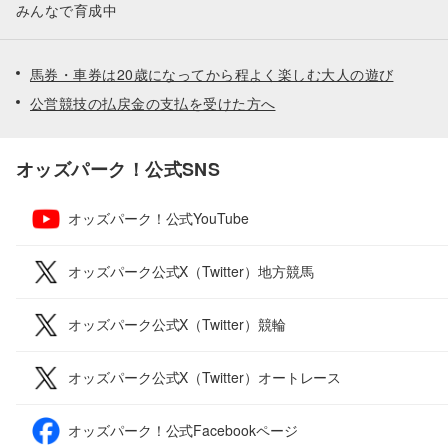
みんなで育成中
馬券・車券は20歳になってから程よく楽しむ大人の遊び
公営競技の払戻金の支払を受けた方へ
オッズパーク！公式SNS
オッズパーク！公式YouTube
オッズパーク公式X（Twitter）地方競馬
オッズパーク公式X（Twitter）競輪
オッズパーク公式X（Twitter）オートレース
オッズパーク！公式Facebookページ