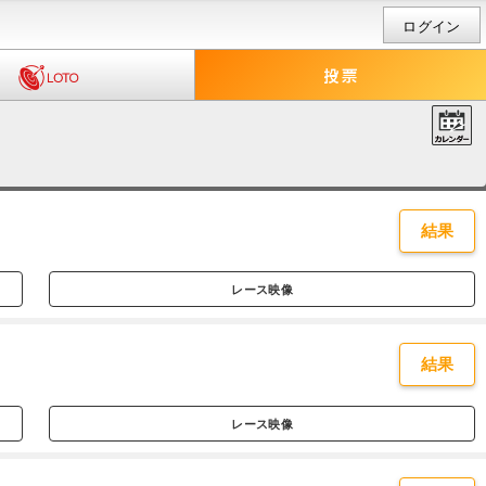
ログイン
結果
レース映像
結果
レース映像