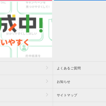
よくあるご質問
お知らせ
サイトマップ