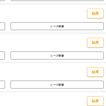
結果
レース映像
結果
レース映像
結果
レース映像
結果