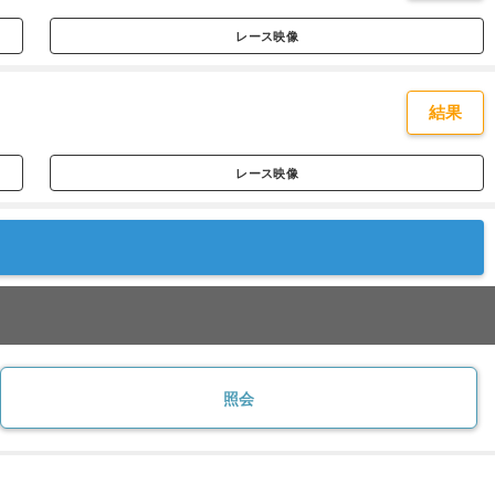
レース映像
結果
レース映像
照会