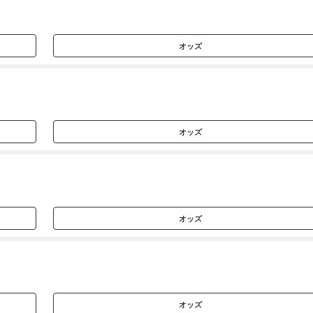
オッズ
オッズ
オッズ
オッズ