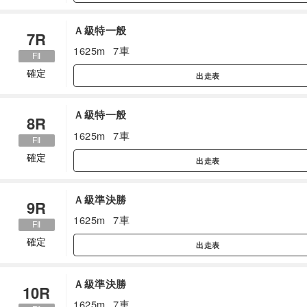
Ａ級特一般
7R
1625m
7車
確定
出走表
Ａ級特一般
8R
1625m
7車
確定
出走表
Ａ級準決勝
9R
1625m
7車
確定
出走表
Ａ級準決勝
10R
1625m
7車