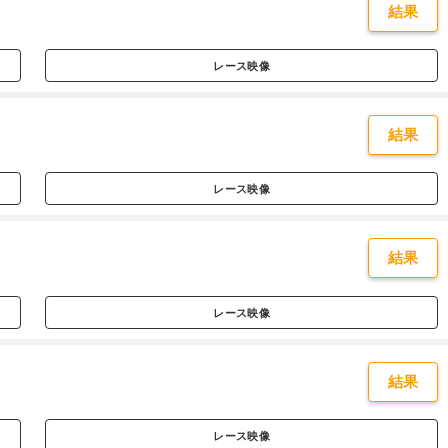
結果
レース映像
結果
レース映像
結果
レース映像
結果
レース映像