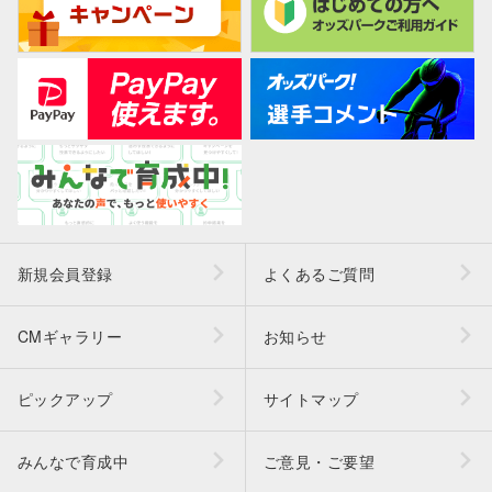
新規会員登録
よくあるご質問
CMギャラリー
お知らせ
ピックアップ
サイトマップ
みんなで育成中
ご意見・ご要望