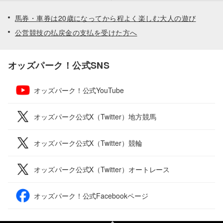
馬券・車券は20歳になってから程よく楽しむ大人の遊び
公営競技の払戻金の支払を受けた方へ
オッズパーク！公式SNS
オッズパーク！公式YouTube
オッズパーク公式X（Twitter）地方競馬
オッズパーク公式X（Twitter）競輪
オッズパーク公式X（Twitter）オートレース
オッズパーク！公式Facebookページ