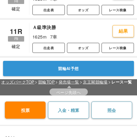
確定
出走表
オッズ
レース映像
Ａ級準決勝
11R
結果
1625m
7車
確定
出走表
オッズ
レース映像
競輪AI予想
オッズパークTOP
競輪TOP
発売場一覧
京王閣競輪場
レース一覧
ページ先頭へ
投票
入金・精算
照会