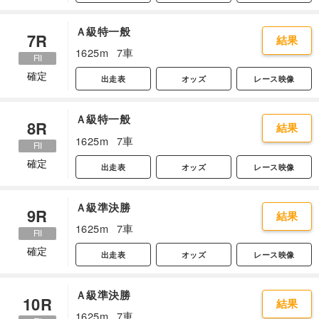
Ａ級特一般
7R
結果
1625m
7車
確定
出走表
オッズ
レース映像
Ａ級特一般
8R
結果
1625m
7車
確定
出走表
オッズ
レース映像
Ａ級準決勝
9R
結果
1625m
7車
確定
出走表
オッズ
レース映像
Ａ級準決勝
10R
結果
1625m
7車