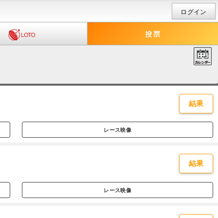
ログイン
結果
レース映像
結果
レース映像