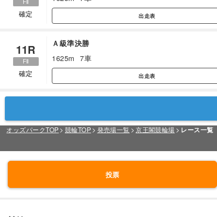
確定
出走表
Ａ級準決勝
11R
1625m
7車
確定
出走表
オッズパークTOP
競輪TOP
発売場一覧
京王閣競輪場
レース一覧
投票