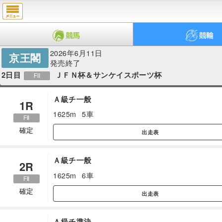
2026年6月11日
京王閣
発売終了
2日目
ＪＦＮ杯＆サンケイスポーツ杯
Ａ級チ一般
1R
1625m
5車
確定
出走表
Ａ級チ一般
2R
1625m
6車
確定
出走表
Ａ級チ準決