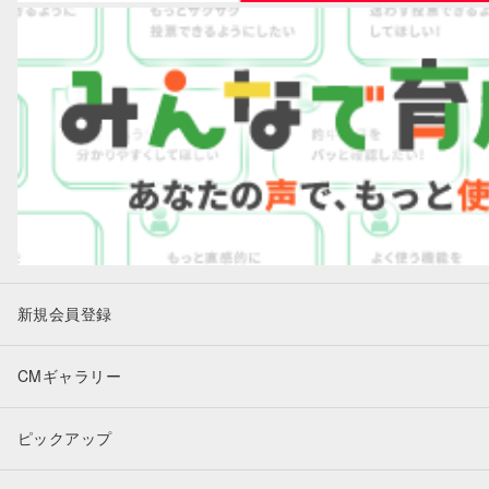
新規会員登録
CMギャラリー
ピックアップ