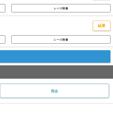
レース映像
結果
レース映像
照会