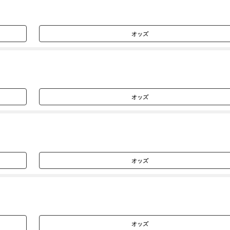
オッズ
オッズ
オッズ
オッズ