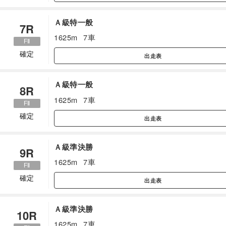
Ａ級特一般
7R
1625m
7車
確定
出走表
Ａ級特一般
8R
1625m
7車
確定
出走表
Ａ級準決勝
9R
1625m
7車
確定
出走表
Ａ級準決勝
10R
1625m
7車