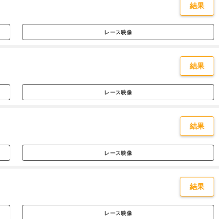
結果
レース映像
結果
レース映像
結果
レース映像
結果
レース映像