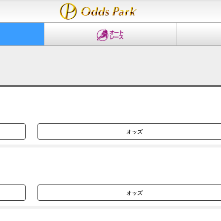
オッズ
オッズ