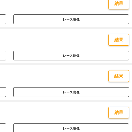
結果
レース映像
結果
レース映像
結果
レース映像
結果
レース映像