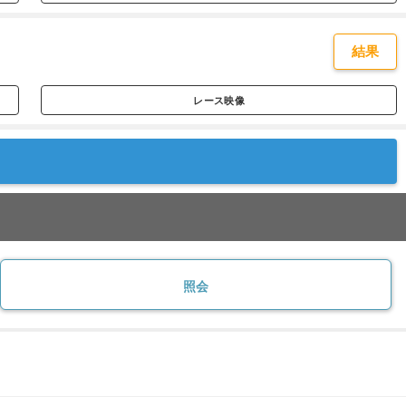
結果
レース映像
照会