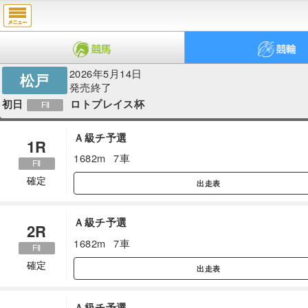
2026年5月14日
松戸
発売終了
初日
ロトプレイス杯
Ａ級チ予選
1R
1682m
7車
確定
出走表
Ａ級チ予選
2R
1682m
7車
確定
出走表
Ａ級チ予選