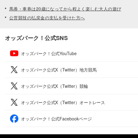
馬券・車券は20歳になってから程よく楽しむ大人の遊び
公営競技の払戻金の支払を受けた方へ
オッズパーク！公式SNS
オッズパーク！公式YouTube
オッズパーク公式X（Twitter）地方競馬
オッズパーク公式X（Twitter）競輪
オッズパーク公式X（Twitter）オートレース
オッズパーク！公式Facebookページ