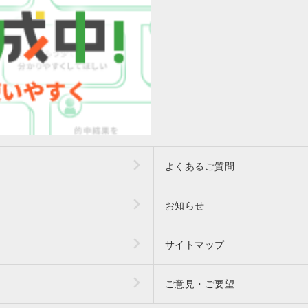
よくあるご質問
お知らせ
サイトマップ
ご意見・ご要望