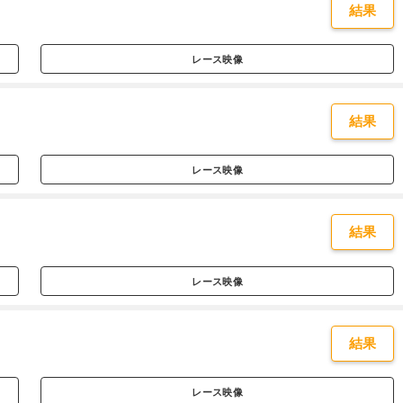
結果
レース映像
結果
レース映像
結果
レース映像
結果
レース映像