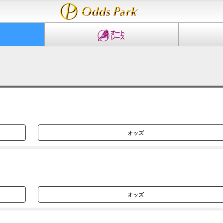
オッズ
オッズ