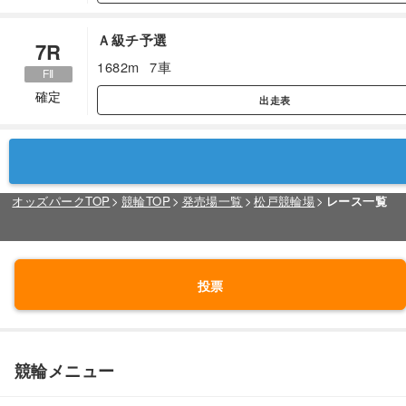
Ａ級チ予選
7R
1682m
7車
確定
出走表
オッズパークTOP
競輪TOP
発売場一覧
松戸競輪場
レース一覧
投票
競輪メニュー