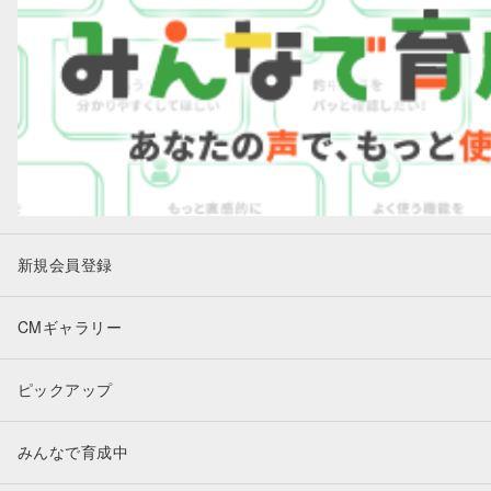
新規会員登録
CMギャラリー
ピックアップ
みんなで育成中