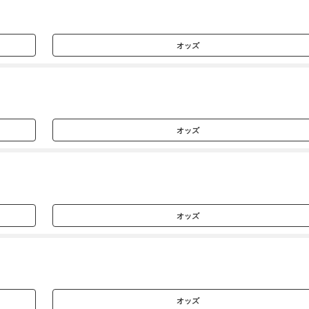
オッズ
オッズ
オッズ
オッズ