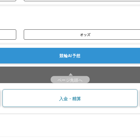
オッズ
競輪AI予想
ページ先頭へ
入金・精算