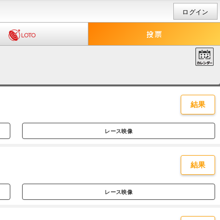
ログイン
結果
レース映像
結果
レース映像