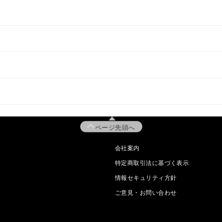
ページ先頭へ
会社案内
特定商取引法に基づく表示
情報セキュリティ方針
ご意見・お問い合わせ