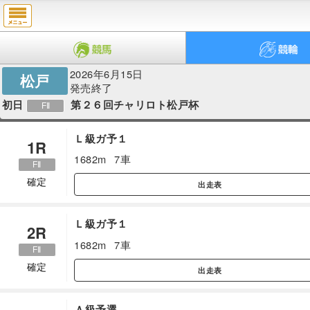
2026年6月15日
松戸
発売終了
初日
第２６回チャリロト松戸杯
Ｌ級ガ予１
1R
1682m
7車
確定
出走表
Ｌ級ガ予１
2R
1682m
7車
確定
出走表
Ａ級予選