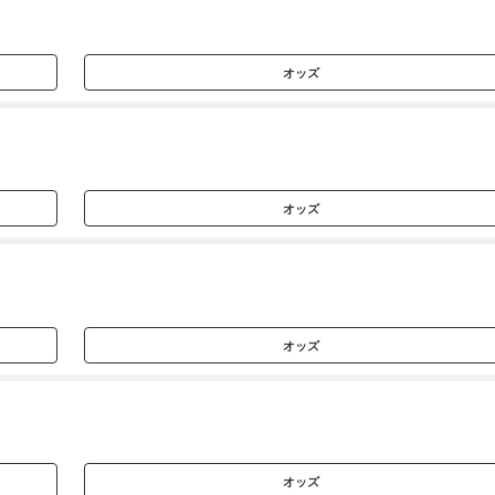
オッズ
オッズ
オッズ
オッズ