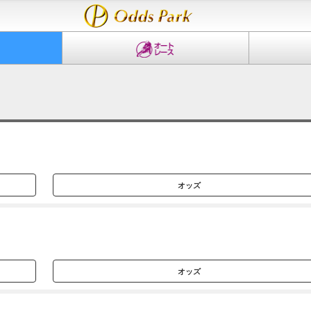
オッズ
オッズ