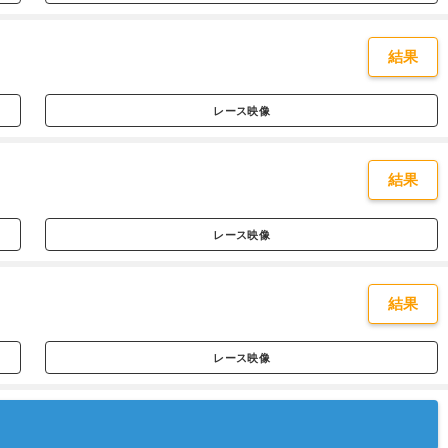
結果
レース映像
結果
レース映像
結果
レース映像