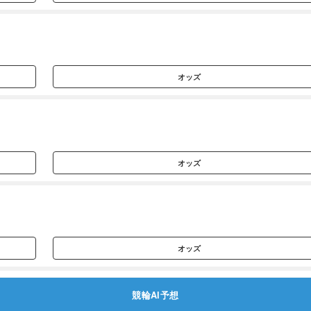
オッズ
オッズ
オッズ
競輪AI予想