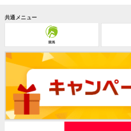
共通メニュー