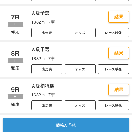
Ａ級予選
7R
結果
1682m
7車
確定
出走表
オッズ
レース映像
Ａ級予選
8R
結果
1682m
7車
確定
出走表
オッズ
レース映像
Ａ級初特選
9R
結果
1682m
7車
確定
出走表
オッズ
レース映像
競輪AI予想