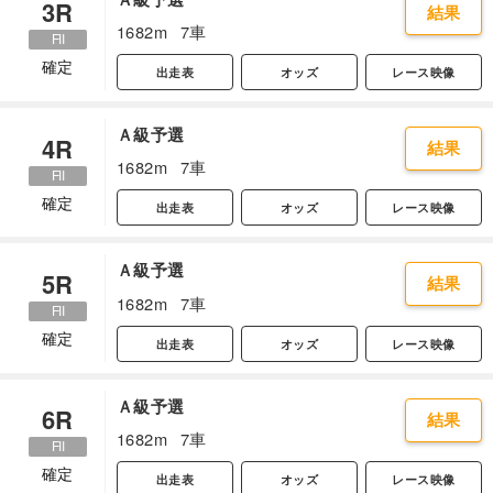
3R
結果
1682m
7車
確定
出走表
オッズ
レース映像
Ａ級予選
4R
結果
1682m
7車
確定
出走表
オッズ
レース映像
Ａ級予選
5R
結果
1682m
7車
確定
出走表
オッズ
レース映像
Ａ級予選
6R
結果
1682m
7車
確定
出走表
オッズ
レース映像