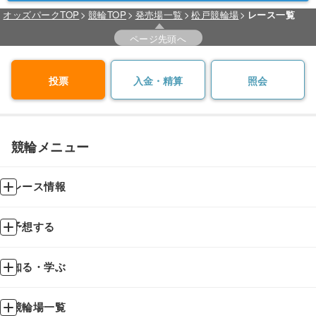
オッズパークTOP
競輪TOP
発売場一覧
松戸競輪場
レース一覧
ページ先頭へ
投票
入金・精算
照会
競輪メニュー
レース情報
予想する
知る・学ぶ
競輪場一覧