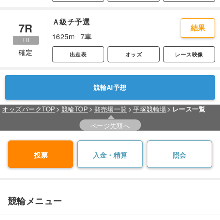
Ａ級チ予選
7R
結果
1625m
7車
確定
出走表
オッズ
レース映像
競輪AI予想
オッズパークTOP
競輪TOP
発売場一覧
平塚競輪場
レース一覧
ページ先頭へ
投票
入金・精算
照会
競輪メニュー