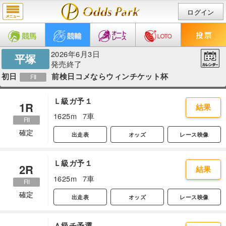
ログイン
2026年6月3日
平塚
発売終了
初日
前検日コメならウィンチケット杯
Ｌ級ガ予１
1R
結果
1625m
7車
確定
出走表
オッズ
レース映像
Ｌ級ガ予１
2R
結果
1625m
7車
確定
出走表
オッズ
レース映像
Ａ級チ予選