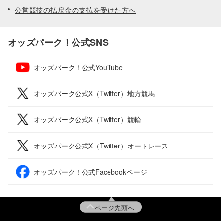
公営競技の払戻金の支払を受けた方へ
オッズパーク！公式SNS
オッズパーク！公式YouTube
オッズパーク公式X（Twitter）地方競馬
オッズパーク公式X（Twitter）競輪
オッズパーク公式X（Twitter）オートレース
オッズパーク！公式Facebookページ
ページ先頭へ