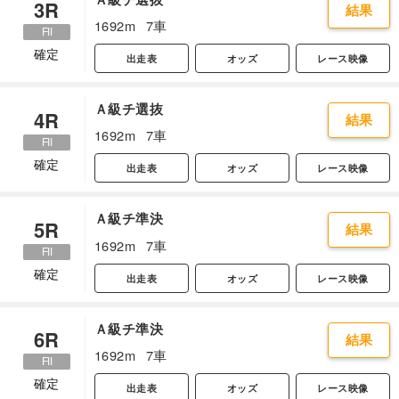
3R
結果
1692m
7車
確定
出走表
オッズ
レース映像
Ａ級チ選抜
4R
結果
1692m
7車
確定
出走表
オッズ
レース映像
Ａ級チ準決
5R
結果
1692m
7車
確定
出走表
オッズ
レース映像
Ａ級チ準決
6R
結果
1692m
7車
確定
出走表
オッズ
レース映像