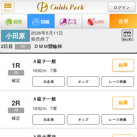
ログイン
2026年5月11日
小田原
発売終了
2日目
ＤＭＭ競輪杯
Ａ級チ一般
1R
結果
1692m
7車
確定
出走表
オッズ
レース映像
Ａ級チ一般
2R
結果
1692m
7車
確定
出走表
オッズ
レース映像
Ａ級チ選抜