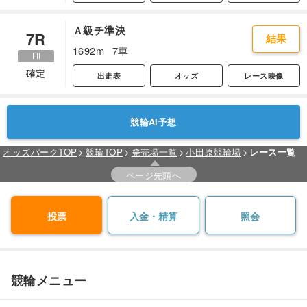
Ａ級チ準決
7R
結果
1692m
7車
確定
出走表
オッズ
レース映像
競輪AI予想
オッズパークTOP
競輪TOP
発売場一覧
小田原競輪場
レース一覧
ページ先頭へ
投票
入金・精算
照会
競輪メニュー