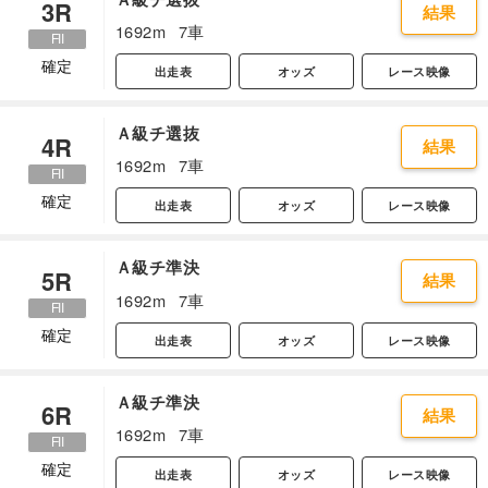
3R
結果
1692m
7車
確定
出走表
オッズ
レース映像
Ａ級チ選抜
4R
結果
1692m
7車
確定
出走表
オッズ
レース映像
Ａ級チ準決
5R
結果
1692m
7車
確定
出走表
オッズ
レース映像
Ａ級チ準決
6R
結果
1692m
7車
確定
出走表
オッズ
レース映像