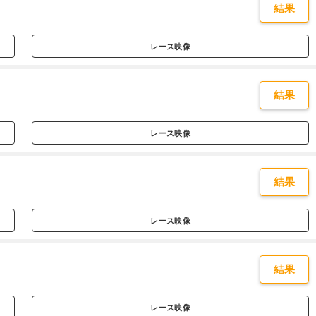
結果
レース映像
結果
レース映像
結果
レース映像
結果
レース映像