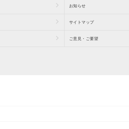
お知らせ
サイトマップ
ご意見・ご要望