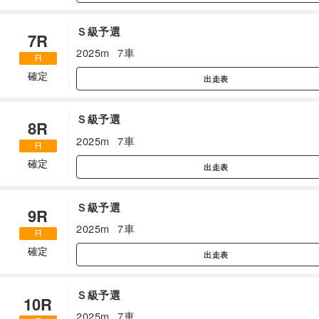
Ｓ級予選
7R
2025m
7車
確定
出走表
Ｓ級予選
8R
2025m
7車
確定
出走表
Ｓ級予選
9R
2025m
7車
確定
出走表
Ｓ級予選
10R
2025m
7車