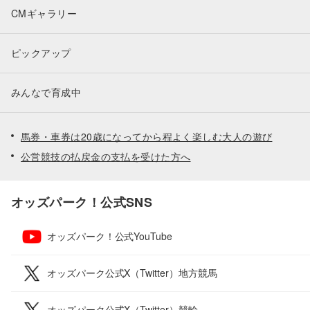
CMギャラリー
ピックアップ
みんなで育成中
馬券・車券は20歳になってから程よく楽しむ大人の遊び
公営競技の払戻金の支払を受けた方へ
オッズパーク！公式SNS
オッズパーク！公式YouTube
オッズパーク公式X（Twitter）地方競馬
オッズパーク公式X（Twitter）競輪