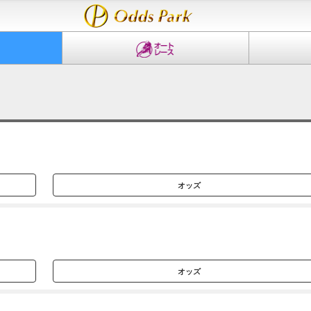
オッズ
オッズ