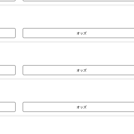
オッズ
オッズ
オッズ