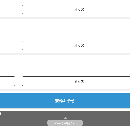
オッズ
オッズ
オッズ
競輪AI予想
覧
ページ先頭へ