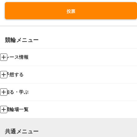
投票
競輪メニュー
レース情報
予想する
知る・学ぶ
競輪場一覧
共通メニュー