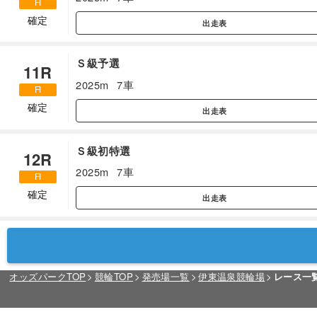
確定
出走表
Ｓ級予選
11R
2025m
7車
確定
出走表
Ｓ級初特選
12R
2025m
7車
確定
出走表
オッズパークTOP
競輪TOP
発売場一覧
伊東温泉競輪場
レース一