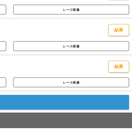
レース映像
結果
レース映像
結果
レース映像