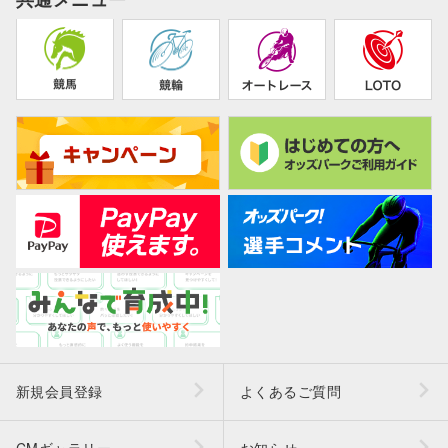
新規会員登録
よくあるご質問
CMギャラリー
お知らせ