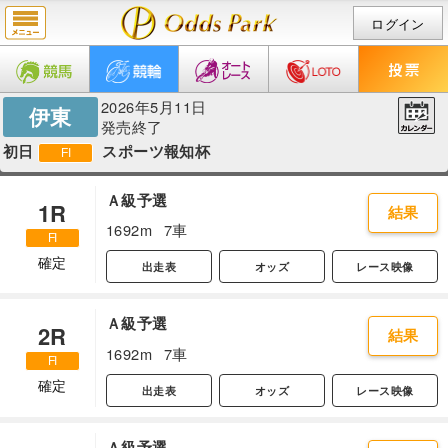
ログイン
2026年5月11日
伊東
発売終了
初日
スポーツ報知杯
Ａ級予選
1R
結果
1692m
7車
確定
出走表
オッズ
レース映像
Ａ級予選
2R
結果
1692m
7車
確定
出走表
オッズ
レース映像
Ａ級予選