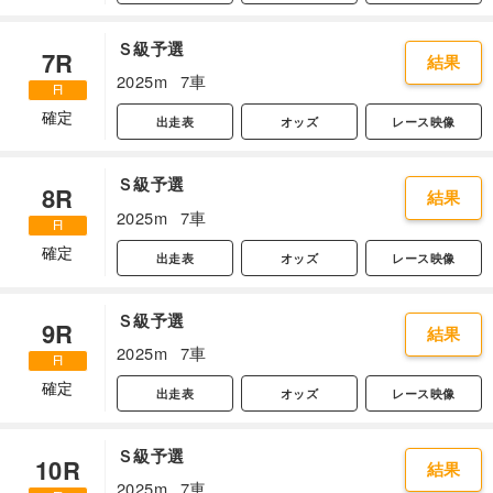
Ｓ級予選
7R
結果
2025m
7車
確定
出走表
オッズ
レース映像
Ｓ級予選
8R
結果
2025m
7車
確定
出走表
オッズ
レース映像
Ｓ級予選
9R
結果
2025m
7車
確定
出走表
オッズ
レース映像
Ｓ級予選
10R
結果
2025m
7車