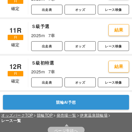
確定
出走表
オッズ
レース映像
Ｓ級予選
11R
結果
2025m
7車
確定
出走表
オッズ
レース映像
Ｓ級初特選
12R
結果
2025m
7車
確定
出走表
オッズ
レース映像
競輪AI予想
オッズパークTOP
競輪TOP
発売場一覧
伊東温泉競輪場
レース一覧
ページ先頭へ