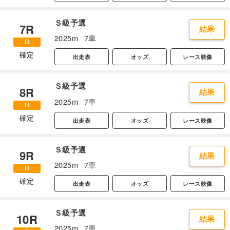
Ｓ級予選
7R
結果
2025m
7車
確定
出走表
オッズ
レース映像
Ｓ級予選
8R
結果
2025m
7車
確定
出走表
オッズ
レース映像
Ｓ級予選
9R
結果
2025m
7車
確定
出走表
オッズ
レース映像
Ｓ級予選
10R
結果
2025m
7車