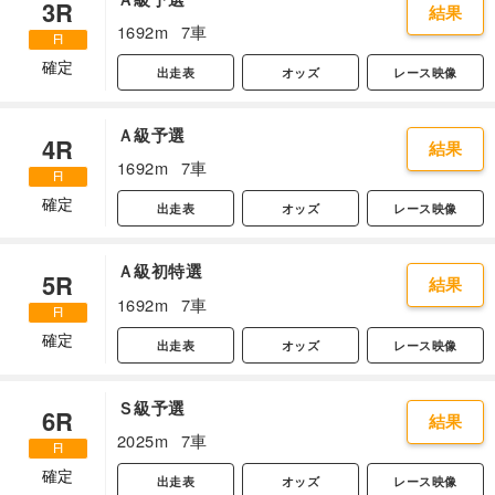
3R
結果
1692m
7車
確定
出走表
オッズ
レース映像
Ａ級予選
4R
結果
1692m
7車
確定
出走表
オッズ
レース映像
Ａ級初特選
5R
結果
1692m
7車
確定
出走表
オッズ
レース映像
Ｓ級予選
6R
結果
2025m
7車
確定
出走表
オッズ
レース映像