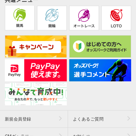
新規会員登録
よくあるご質問
CMギャラリー
お知らせ