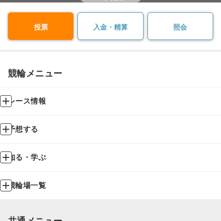
投票
入金・精算
照会
競輪メニュー
レース情報
予想する
知る・学ぶ
競輪場一覧
共通メニュー