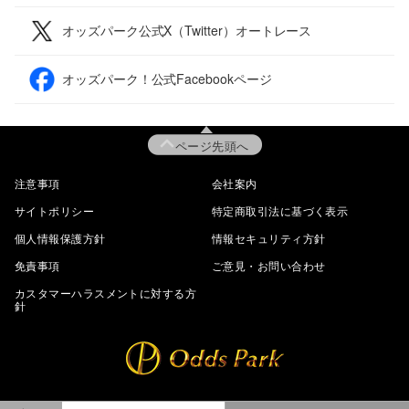
オッズパーク公式X（Twitter）オートレース
オッズパーク！公式Facebookページ
ページ先頭へ
注意事項
会社案内
サイトポリシー
特定商取引法に基づく表示
個人情報保護方針
情報セキュリティ方針
免責事項
ご意見・お問い合わせ
カスタマーハラスメントに対する方
針