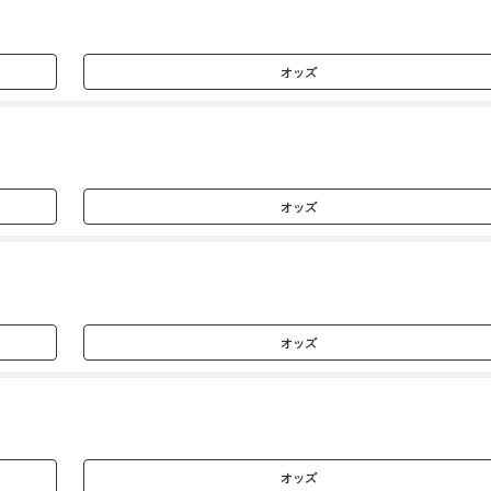
オッズ
オッズ
オッズ
オッズ