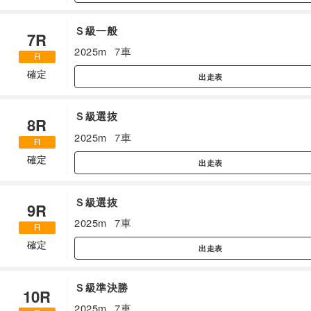
Ｓ級一般
7R
2025m
7車
確定
出走表
Ｓ級選抜
8R
2025m
7車
確定
出走表
Ｓ級選抜
9R
2025m
7車
確定
出走表
Ｓ級準決勝
10R
2025m
7車