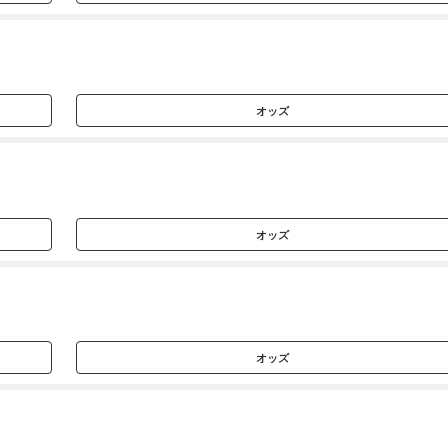
オッズ
オッズ
オッズ