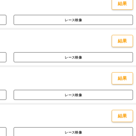
結果
レース映像
結果
レース映像
結果
レース映像
結果
レース映像