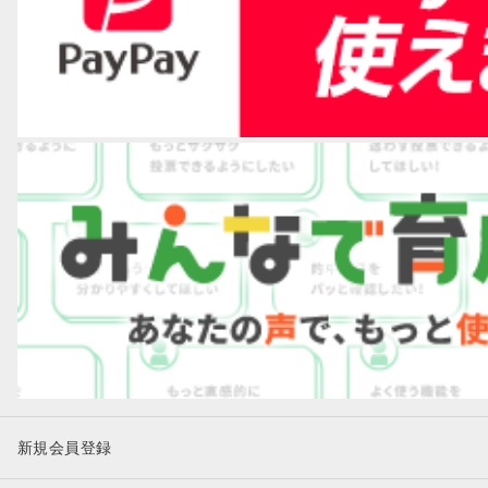
新規会員登録