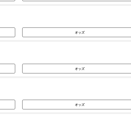
オッズ
オッズ
オッズ