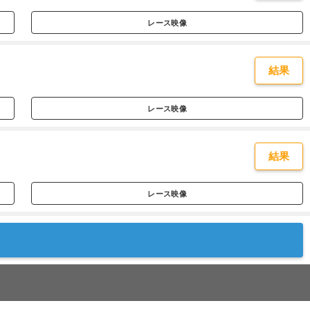
レース映像
結果
レース映像
結果
レース映像