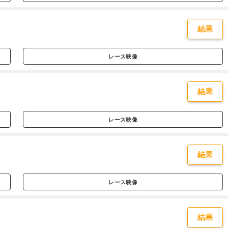
結果
レース映像
結果
レース映像
結果
レース映像
結果