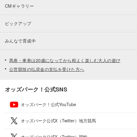
CMギャラリー
ピックアップ
みんなで育成中
馬券・車券は20歳になってから程よく楽しむ大人の遊び
公営競技の払戻金の支払を受けた方へ
オッズパーク！公式SNS
オッズパーク！公式YouTube
オッズパーク公式X（Twitter）地方競馬
オッズパーク公式X（Twitter）競輪