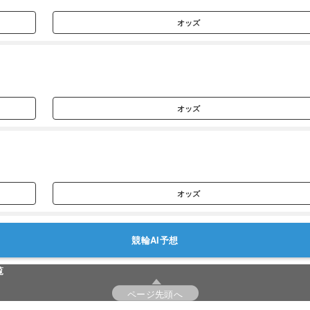
オッズ
オッズ
オッズ
競輪AI予想
覧
ページ先頭へ