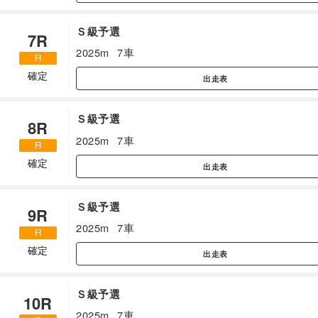
Ｓ級予選
7R
2025m
7車
確定
出走表
Ｓ級予選
8R
2025m
7車
確定
出走表
Ｓ級予選
9R
2025m
7車
確定
出走表
Ｓ級予選
10R
2025m
7車