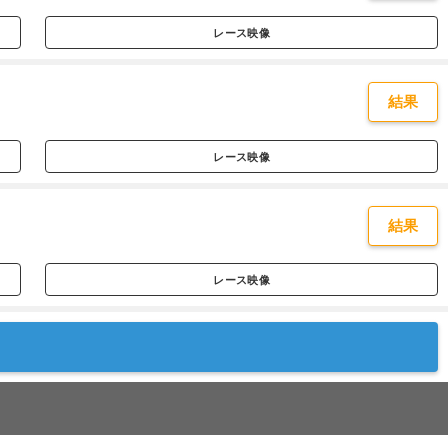
レース映像
結果
レース映像
結果
レース映像