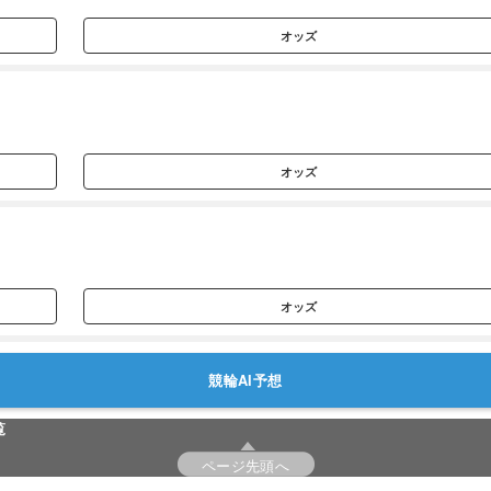
オッズ
オッズ
オッズ
競輪AI予想
覧
ページ先頭へ