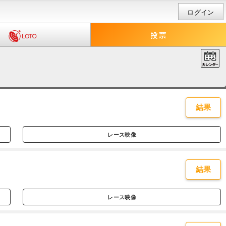
ログイン
結果
レース映像
結果
レース映像