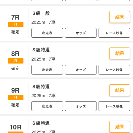
Ｓ級一般
7R
結果
2025m
7車
確定
出走表
オッズ
レース映像
Ｓ級特選
8R
結果
2025m
7車
確定
出走表
オッズ
レース映像
Ｓ級特選
9R
結果
2025m
7車
確定
出走表
オッズ
レース映像
Ｓ級特選
10R
結果
2025m
7車