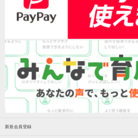
新規会員登録