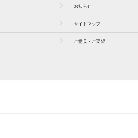
お知らせ
サイトマップ
ご意見・ご要望