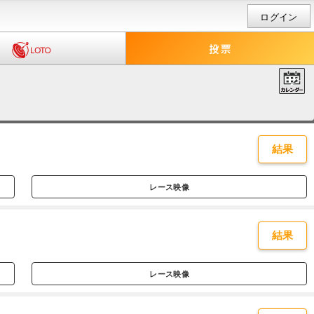
ログイン
結果
レース映像
結果
レース映像