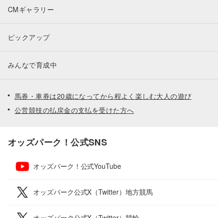
CMギャラリー
ピックアップ
みんなで育成中
馬券・車券は20歳になってから程よく楽しむ大人の遊び
公営競技の払戻金の支払を受けた方へ
オッズパーク！公式SNS
オッズパーク！公式YouTube
オッズパーク公式X（Twitter）地方競馬
オッズパーク公式X（Twitter）競輪