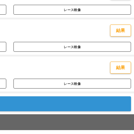
レース映像
結果
レース映像
結果
レース映像