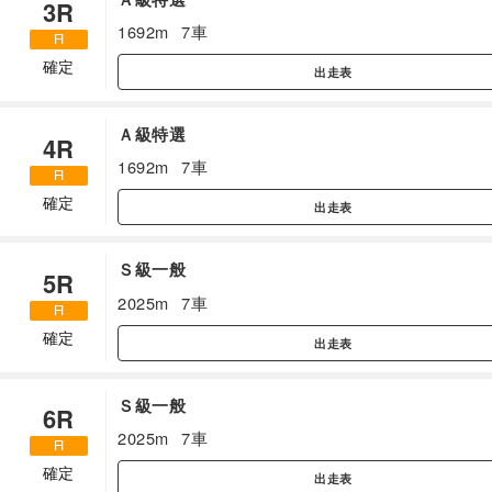
3R
1692m
7車
確定
出走表
Ａ級特選
4R
1692m
7車
確定
出走表
Ｓ級一般
5R
2025m
7車
確定
出走表
Ｓ級一般
6R
2025m
7車
確定
出走表