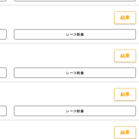
結果
レース映像
結果
レース映像
結果
レース映像
結果