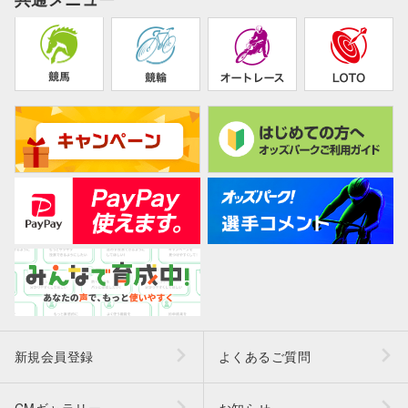
新規会員登録
よくあるご質問
CMギャラリー
お知らせ