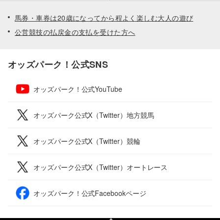
馬券・車券は20歳になってから程よく楽しむ大人の遊び
公営競技の払戻金の支払を受けた方へ
オッズパーク！公式SNS
オッズパーク！公式YouTube
オッズパーク公式X（Twitter）地方競馬
オッズパーク公式X（Twitter）競輪
オッズパーク公式X（Twitter）オートレース
オッズパーク！公式Facebookページ