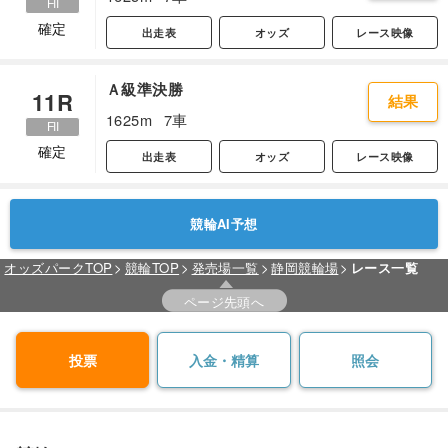
確定
出走表
オッズ
レース映像
Ａ級準決勝
11R
結果
1625m
7車
確定
出走表
オッズ
レース映像
競輪AI予想
オッズパークTOP
競輪TOP
発売場一覧
静岡競輪場
レース一覧
ページ先頭へ
投票
入金・精算
照会