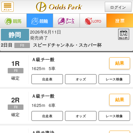
ログイン
2026年6月11日
静岡
発売終了
2日目
スピードチャンネル・スカパー杯
Ａ級チ一般
1R
結果
1625m
5車
確定
出走表
オッズ
レース映像
Ａ級チ一般
2R
結果
1625m
6車
確定
出走表
オッズ
レース映像
Ａ級チ準決