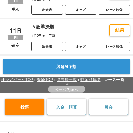
確定
出走表
オッズ
レース映像
Ａ級準決勝
11R
結果
1625m
7車
確定
出走表
オッズ
レース映像
競輪AI予想
オッズパークTOP
競輪TOP
発売場一覧
静岡競輪場
レース一覧
ページ先頭へ
投票
入金・精算
照会