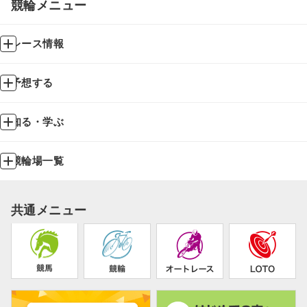
競輪メニュー
レース情報
予想する
知る・学ぶ
競輪場一覧
共通メニュー