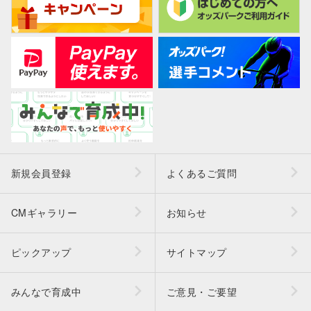
新規会員登録
よくあるご質問
CMギャラリー
お知らせ
ピックアップ
サイトマップ
みんなで育成中
ご意見・ご要望