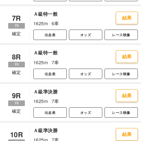
Ａ級特一般
7R
結果
1625m
6車
確定
出走表
オッズ
レース映像
Ａ級特一般
8R
結果
1625m
7車
確定
出走表
オッズ
レース映像
Ａ級準決勝
9R
結果
1625m
7車
確定
出走表
オッズ
レース映像
Ａ級準決勝
10R
結果
1625m
7車