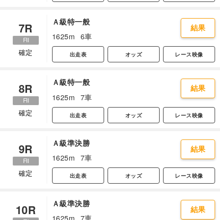
Ａ級特一般
7R
結果
1625m
6車
確定
出走表
オッズ
レース映像
Ａ級特一般
8R
結果
1625m
7車
確定
出走表
オッズ
レース映像
Ａ級準決勝
9R
結果
1625m
7車
確定
出走表
オッズ
レース映像
Ａ級準決勝
10R
結果
1625m
7車