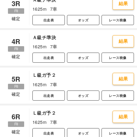
3R
結果
1625m
7車
確定
出走表
オッズ
レース映像
Ａ級チ準決
4R
結果
1625m
7車
確定
出走表
オッズ
レース映像
Ｌ級ガ予２
5R
結果
1625m
7車
確定
出走表
オッズ
レース映像
Ｌ級ガ予２
6R
結果
1625m
7車
確定
出走表
オッズ
レース映像