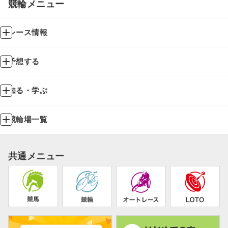
競輪メニュー
レース情報
予想する
知る・学ぶ
競輪場一覧
共通メニュー