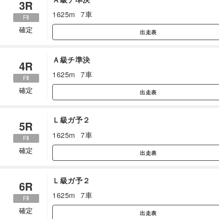
3R
1625m
7車
確定
出走表
Ａ級チ準決
4R
1625m
7車
確定
出走表
Ｌ級ガ予２
5R
1625m
7車
確定
出走表
Ｌ級ガ予２
6R
1625m
7車
確定
出走表