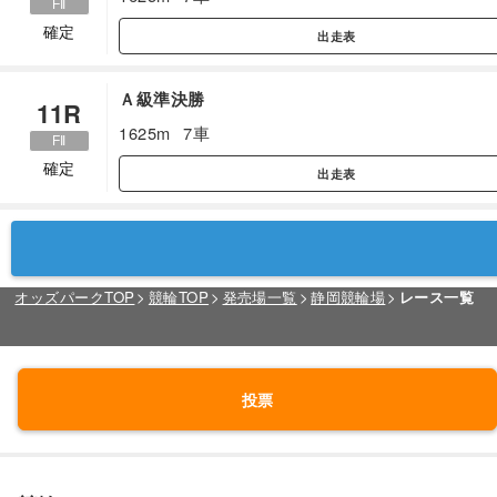
確定
出走表
Ａ級準決勝
11R
1625m
7車
確定
出走表
オッズパークTOP
競輪TOP
発売場一覧
静岡競輪場
レース一覧
投票