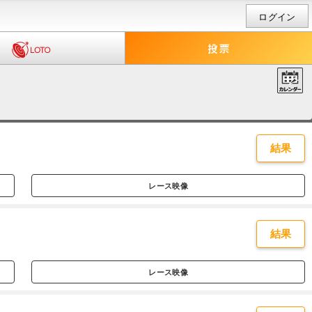
ログイン
結果
レース映像
結果
レース映像