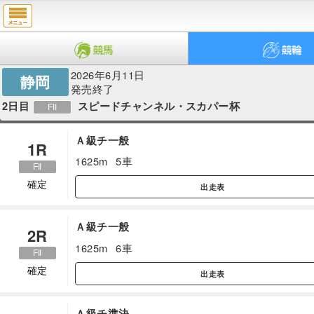
2026年6月11日
静岡
発売終了
2日目
スピードチャンネル・スカパー杯
Ａ級チ一般
1R
1625m
5車
確定
出走表
Ａ級チ一般
2R
1625m
6車
確定
出走表
Ａ級チ準決