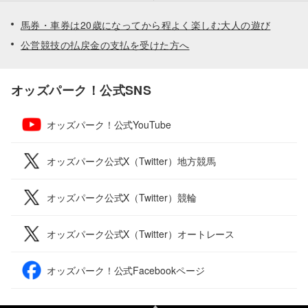
馬券・車券は20歳になってから程よく楽しむ大人の遊び
公営競技の払戻金の支払を受けた方へ
オッズパーク！公式SNS
オッズパーク！公式YouTube
オッズパーク公式X（Twitter）地方競馬
オッズパーク公式X（Twitter）競輪
オッズパーク公式X（Twitter）オートレース
オッズパーク！公式Facebookページ