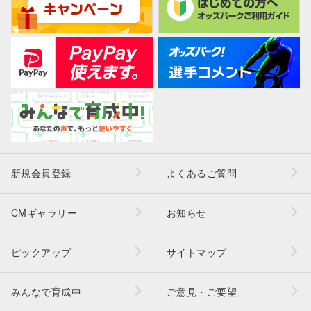
新規会員登録
よくあるご質問
CMギャラリー
お知らせ
ピックアップ
サイトマップ
みんなで育成中
ご意見・ご要望