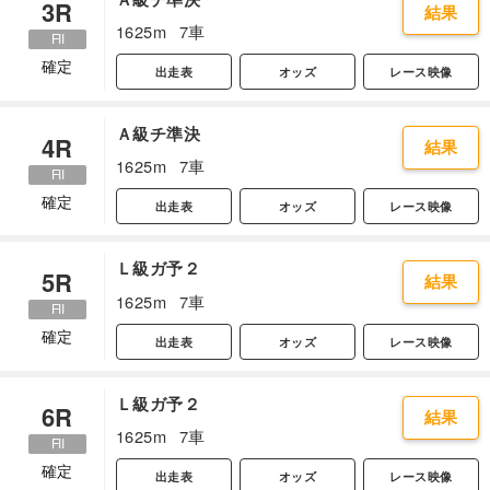
3R
結果
1625m
7車
確定
出走表
オッズ
レース映像
Ａ級チ準決
4R
結果
1625m
7車
確定
出走表
オッズ
レース映像
Ｌ級ガ予２
5R
結果
1625m
7車
確定
出走表
オッズ
レース映像
Ｌ級ガ予２
6R
結果
1625m
7車
確定
出走表
オッズ
レース映像