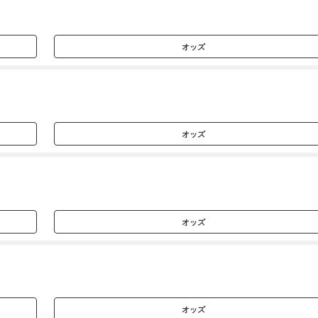
オッズ
オッズ
オッズ
オッズ