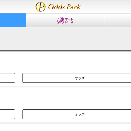
オッズ
オッズ