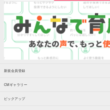
新規会員登録
CMギャラリー
ピックアップ