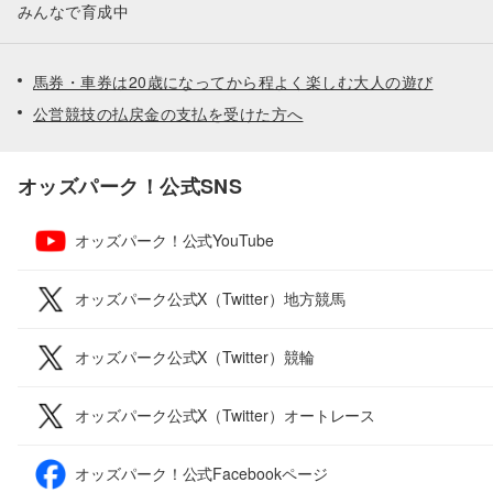
みんなで育成中
馬券・車券は20歳になってから程よく楽しむ大人の遊び
公営競技の払戻金の支払を受けた方へ
オッズパーク！公式SNS
オッズパーク！公式YouTube
オッズパーク公式X（Twitter）地方競馬
オッズパーク公式X（Twitter）競輪
オッズパーク公式X（Twitter）オートレース
オッズパーク！公式Facebookページ