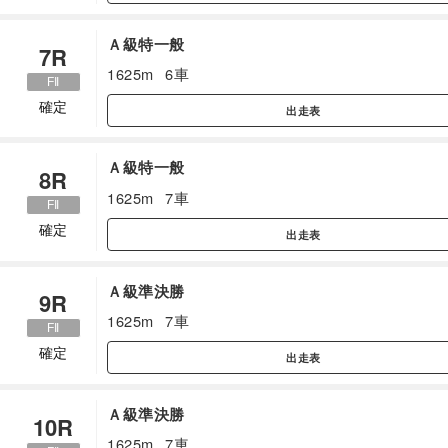
Ａ級特一般
7R
1625m
6車
確定
出走表
Ａ級特一般
8R
1625m
7車
確定
出走表
Ａ級準決勝
9R
1625m
7車
確定
出走表
Ａ級準決勝
10R
1625m
7車