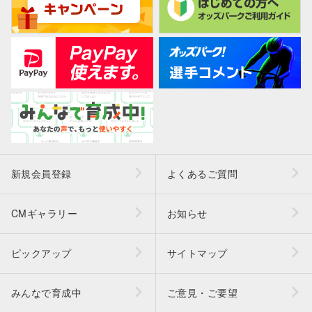
新規会員登録
よくあるご質問
CMギャラリー
お知らせ
ピックアップ
サイトマップ
みんなで育成中
ご意見・ご要望