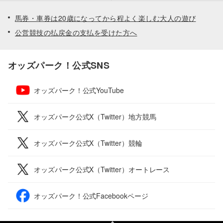
馬券・車券は20歳になってから程よく楽しむ大人の遊び
公営競技の払戻金の支払を受けた方へ
オッズパーク！公式SNS
オッズパーク！公式YouTube
オッズパーク公式X（Twitter）地方競馬
オッズパーク公式X（Twitter）競輪
オッズパーク公式X（Twitter）オートレース
オッズパーク！公式Facebookページ