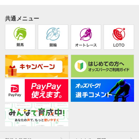
共通メニュー