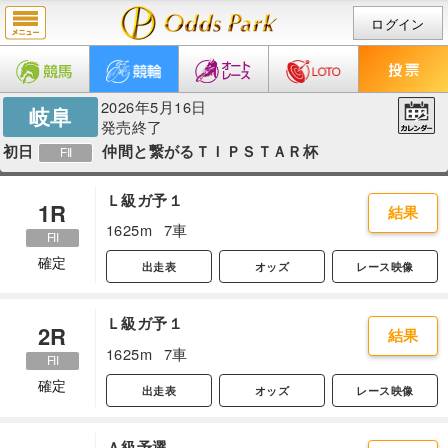
ログイン
2026年5月16日
岐阜
発売終了
初日
仲間と繋がるＴＩＰＳＴＡＲ杯
Ｌ級ガ予１
1R
結果
1625m
7車
確定
出走表
オッズ
レース映像
Ｌ級ガ予１
2R
結果
1625m
7車
確定
出走表
オッズ
レース映像
Ａ級予選