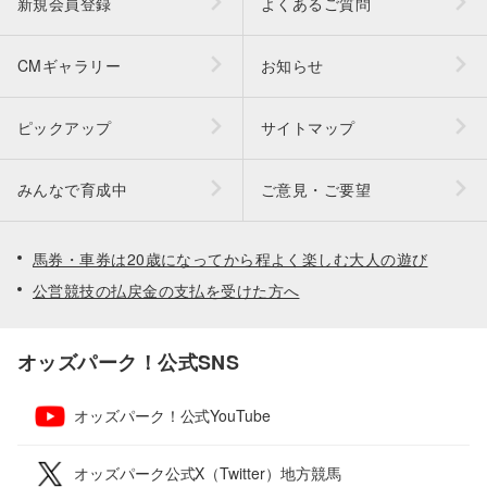
新規会員登録
よくあるご質問
CMギャラリー
お知らせ
ピックアップ
サイトマップ
みんなで育成中
ご意見・ご要望
馬券・車券は20歳になってから程よく楽しむ大人の遊び
公営競技の払戻金の支払を受けた方へ
オッズパーク！公式SNS
オッズパーク！公式YouTube
オッズパーク公式X（Twitter）地方競馬