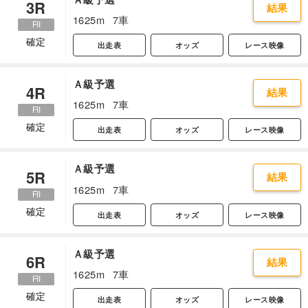
3R
結果
1625m
7車
確定
出走表
オッズ
レース映像
Ａ級予選
4R
結果
1625m
7車
確定
出走表
オッズ
レース映像
Ａ級予選
5R
結果
1625m
7車
確定
出走表
オッズ
レース映像
Ａ級予選
6R
結果
1625m
7車
確定
出走表
オッズ
レース映像