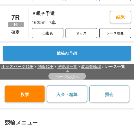
Ａ級チ予選
7R
結果
1625m
7車
確定
出走表
オッズ
レース映像
競輪AI予想
オッズパークTOP
競輪TOP
発売場一覧
岐阜競輪場
レース一覧
ページ先頭へ
投票
入金・精算
照会
競輪メニュー