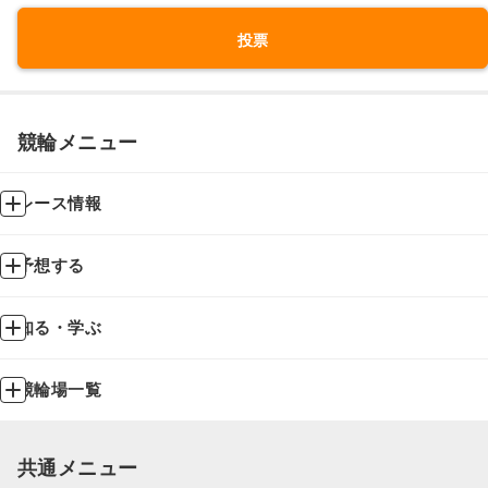
投票
競輪メニュー
レース情報
予想する
知る・学ぶ
競輪場一覧
共通メニュー