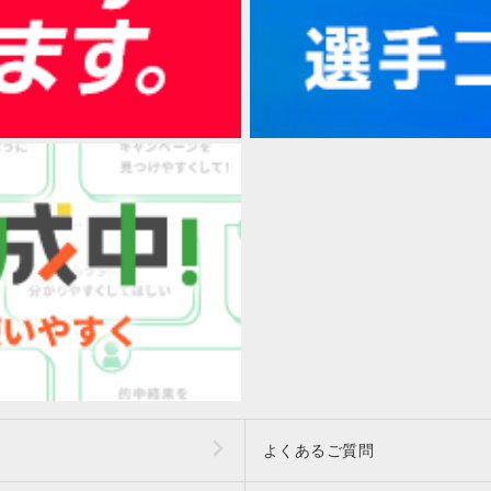
よくあるご質問