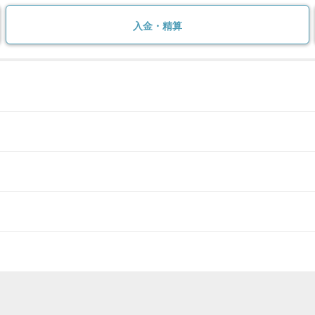
入金・精算