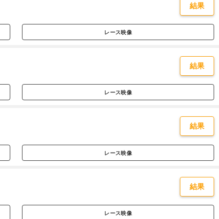
結果
レース映像
結果
レース映像
結果
レース映像
結果
レース映像