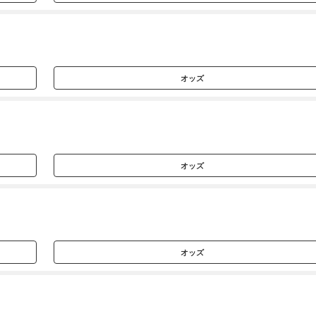
オッズ
オッズ
オッズ