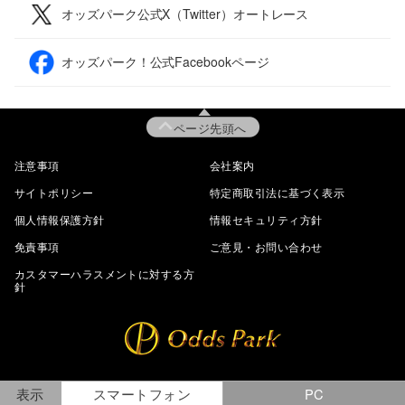
オッズパーク公式X（Twitter）オートレース
オッズパーク！公式Facebookページ
ページ先頭へ
注意事項
会社案内
サイトポリシー
特定商取引法に基づく表示
個人情報保護方針
情報セキュリティ方針
免責事項
ご意見・お問い合わせ
カスタマーハラスメントに対する方
針
表示
スマートフォン
PC