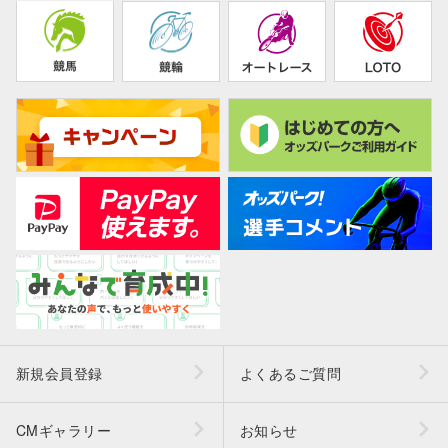
新規会員登録
よくあるご質問
CMギャラリー
お知らせ