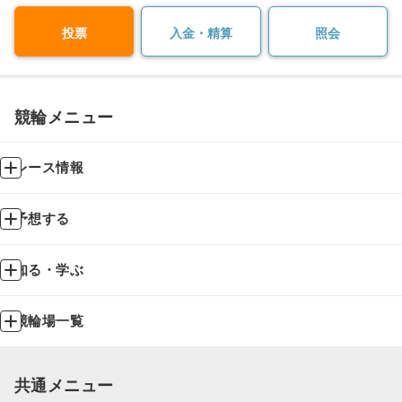
投票
入金・精算
照会
競輪メニュー
レース情報
予想する
知る・学ぶ
競輪場一覧
共通メニュー