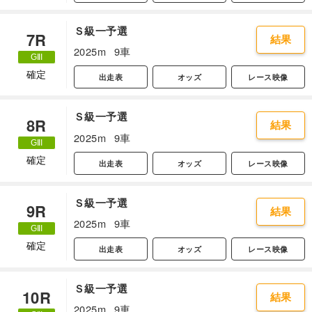
Ｓ級一予選
7R
結果
2025m
9車
確定
出走表
オッズ
レース映像
Ｓ級一予選
8R
結果
2025m
9車
確定
出走表
オッズ
レース映像
Ｓ級一予選
9R
結果
2025m
9車
確定
出走表
オッズ
レース映像
Ｓ級一予選
10R
結果
2025m
9車