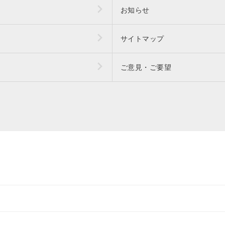
お知らせ
サイトマップ
ご意見・ご要望