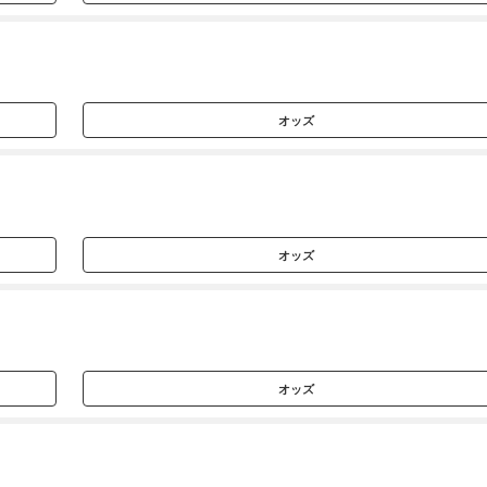
オッズ
オッズ
オッズ