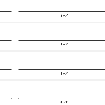
オッズ
オッズ
オッズ
オッズ