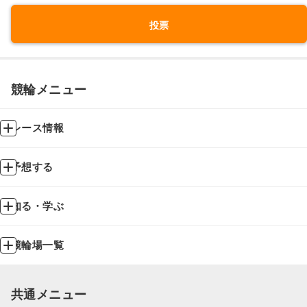
投票
競輪メニュー
レース情報
予想する
知る・学ぶ
競輪場一覧
共通メニュー