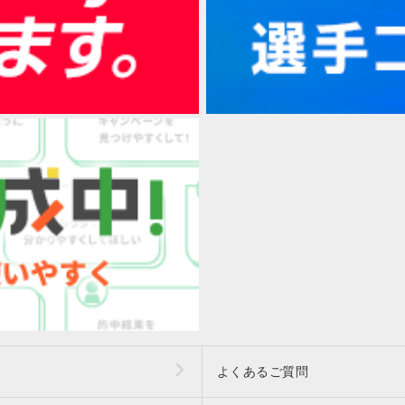
よくあるご質問