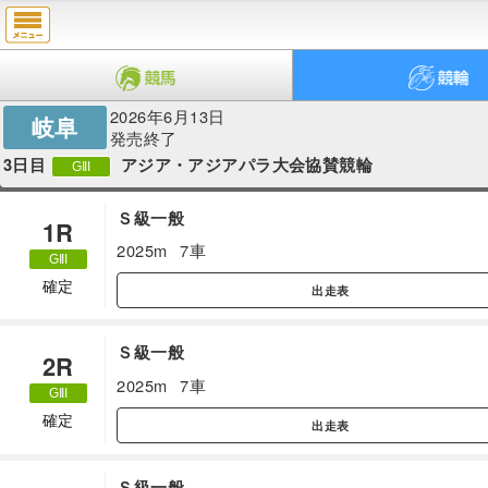
2026年6月13日
岐阜
発売終了
3日目
アジア・アジアパラ大会協賛競輪
Ｓ級一般
1R
2025m
7車
確定
出走表
Ｓ級一般
2R
2025m
7車
確定
出走表
Ｓ級一般