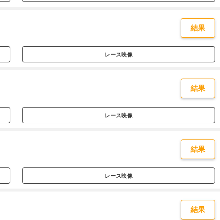
結果
レース映像
結果
レース映像
結果
レース映像
結果